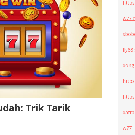
https
w77 d
sbob
fly88 
dong
https
https
ah: Trik Tarik
dafta
w77