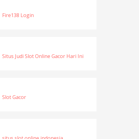
Fire138 Login
Situs Judi Slot Online Gacor Hari Ini
Slot Gacor
situs slot online indonesia