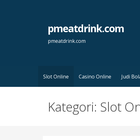
Langsung
ke
konten
pmeatdrink.com
pmeatdrink.com
Slot Online
Casino Online
Judi Bol
Kategori: Slot O