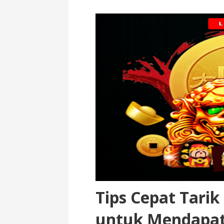
Tips Cepat Tarik 
untuk Mendapa