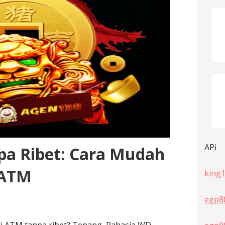
APi
pa Ribet: Cara Mudah
 ATM
king1
egp88