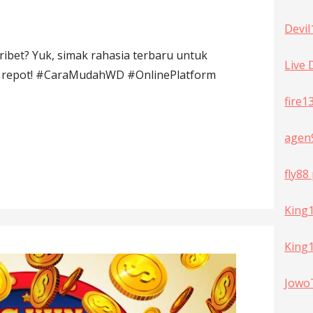
Devil
ibet? Yuk, simak rahasia terbaru untuk
Live
pa repot! #CaraMudahWD #OnlinePlatform
fire1
agen
fly88
King
King
Jowo