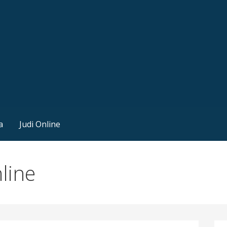
a
Judi Online
nline