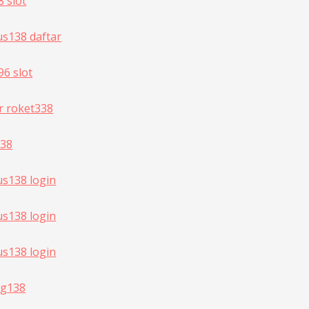
 slot
s138 daftar
6 slot
r roket338
138
s138 login
s138 login
s138 login
pg138