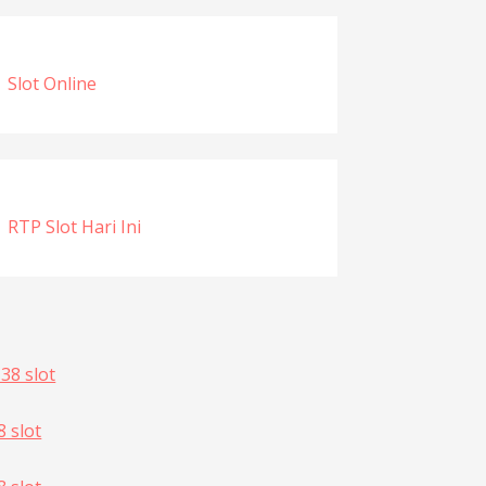
Slot Online
RTP Slot Hari Ini
38 slot
 slot