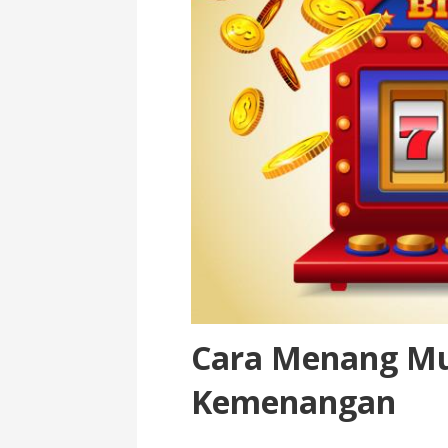
Cara Menang Mud
Kemenangan