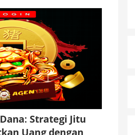
Dana: Strategi Jitu
tkan Uang dengan