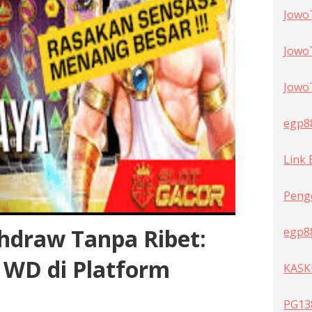
Jowo
JowoT
JowoT
egp88
Link
Peng
hdraw Tanpa Ribet:
egp88
 WD di Platform
KASKU
PG138