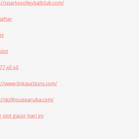
://sparksvolleyballclub.com/
aftar
et
slot
77 xổ số
://www.linkauctions.com/
://dollhousearuba.com/
r slot gacor hari ini