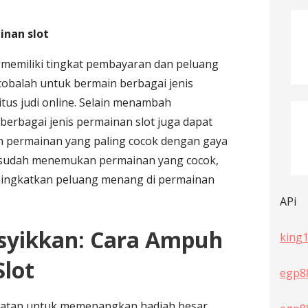
inan slot
 memiliki tingkat pembayaran dan peluang
 cobalah untuk bermain berbagai jenis
itus judi online. Selain menambah
erbagai jenis permainan slot juga dapat
permainan yang paling cocok dengan gaya
da sudah menemukan permainan yang cocok,
ningkatkan peluang menang di permainan
APi
syikkan: Cara Ampuh
king1
Slot
egp88
atan untuk memenangkan hadiah besar,