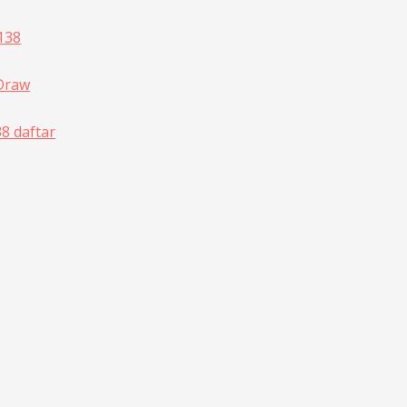
138
 Draw
38 daftar