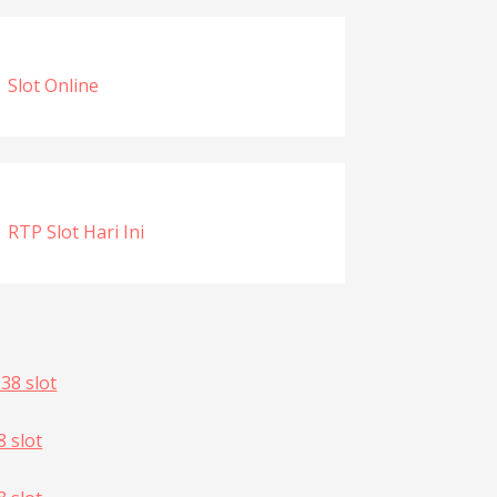
Slot Online
RTP Slot Hari Ini
38 slot
 slot