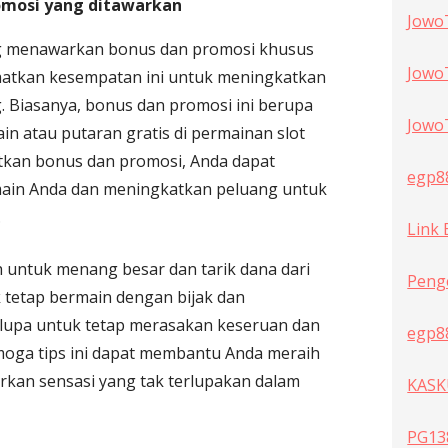
omosi yang ditawarkan
Jowo
ang menawarkan bonus dan promosi khusus
JowoT
aatkan kesempatan ini untuk meningkatkan
 Biasanya, bonus dan promosi ini berupa
JowoT
n atau putaran gratis di permainan slot
tkan bonus dan promosi, Anda dapat
egp88
in Anda dan meningkatkan peluang untuk
.
Link
 untuk menang besar dan tarik dana dari
Peng
k tetap bermain dengan bijak dan
 lupa untuk tetap merasakan keseruan dan
egp88
moga tips ini dapat membantu Anda meraih
kan sensasi yang tak terlupakan dalam
KASKU
PG138