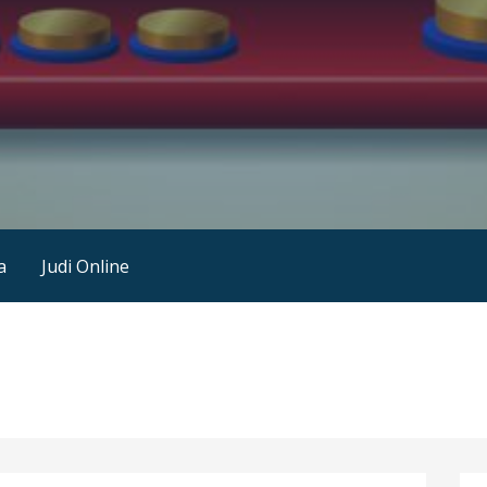
a
Judi Online