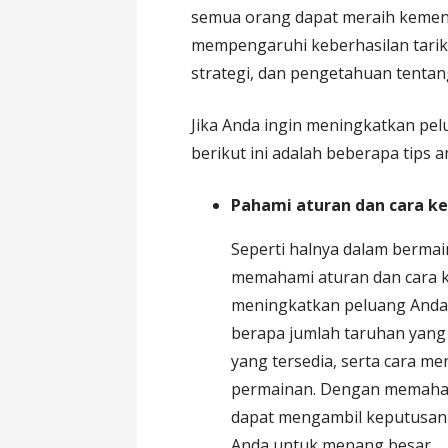
semua orang dapat meraih kemenan
mempengaruhi keberhasilan tarik 
strategi, dan pengetahuan tentang
Jika Anda ingin meningkatkan pel
berikut ini adalah beberapa tips
Pahami aturan dan cara ke
Seperti halnya dalam bermai
memahami aturan dan cara k
meningkatkan peluang Anda
berapa jumlah taruhan yang
yang tersedia, serta cara m
permainan. Dengan memahami
dapat mengambil keputusan 
Anda untuk menang besar.