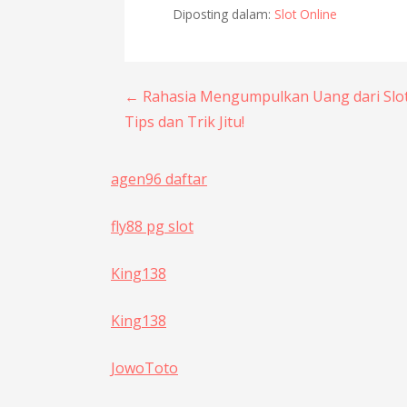
Diposting dalam:
Slot Online
Navigasi
← Rahasia Mengumpulkan Uang dari Slot
Tips dan Trik Jitu!
pos
agen96 daftar
fly88 pg slot
King138
King138
JowoToto