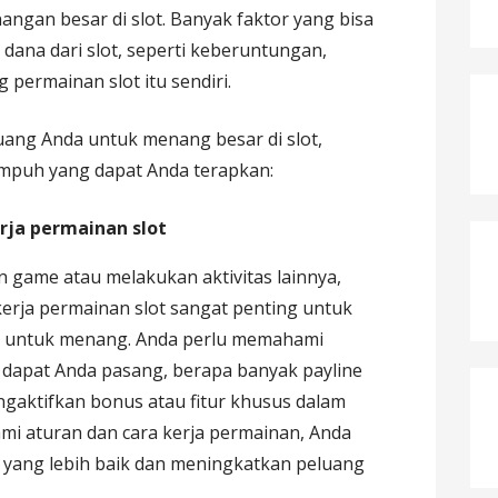
gan besar di slot. Banyak faktor yang bisa
dana dari slot, seperti keberuntungan,
 permainan slot itu sendiri.
uang Anda untuk menang besar di slot,
 ampuh yang dapat Anda terapkan:
rja permainan slot
n game atau melakukan aktivitas lainnya,
erja permainan slot sangat penting untuk
 untuk menang. Anda perlu memahami
 dapat Anda pasang, berapa banyak payline
engaktifkan bonus atau fitur khusus dalam
 aturan dan cara kerja permainan, Anda
yang lebih baik dan meningkatkan peluang