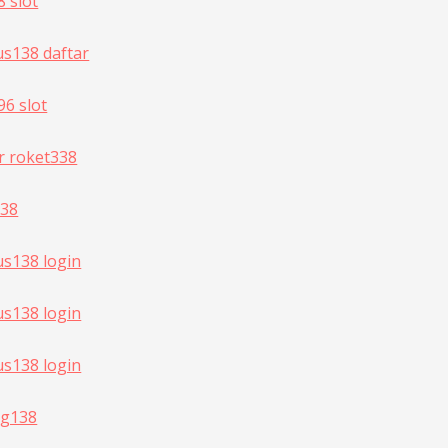
 slot
s138 daftar
6 slot
r roket338
138
s138 login
s138 login
s138 login
pg138