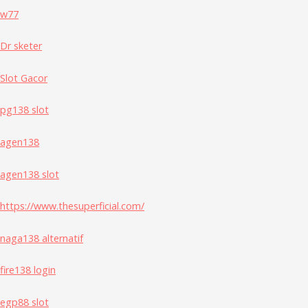
w77
Dr sketer
Slot Gacor
pg138 slot
agen138
agen138 slot
https://www.thesuperficial.com/
naga138 alternatif
fire138 login
egp88 slot