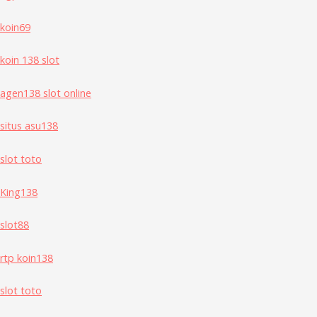
koin69
koin 138 slot
agen138 slot online
situs asu138
slot toto
King138
slot88
rtp koin138
slot toto