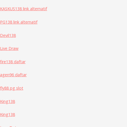
KASKUS138 link alternatif
PG138 link alternatif
Devil138
Live Draw
fire138 daftar
agen96 daftar
fly88 pg slot
King138
King138