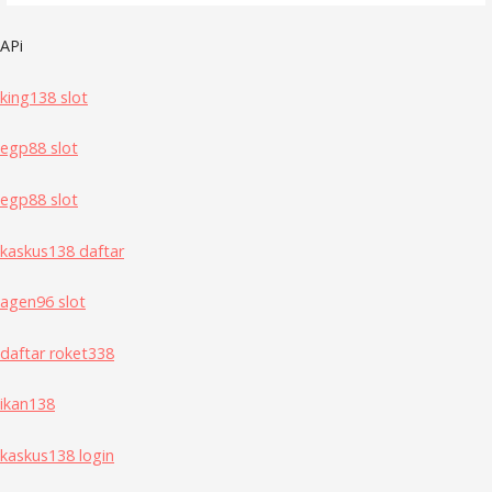
APi
king138 slot
egp88 slot
egp88 slot
kaskus138 daftar
agen96 slot
daftar roket338
ikan138
kaskus138 login