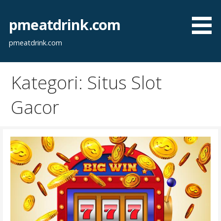
L
a
pmeatdrink.com
n
g
pmeatdrink.com
s
u
Kategori: Situs Slot
n
g
Gacor
k
e
k
o
n
t
e
n