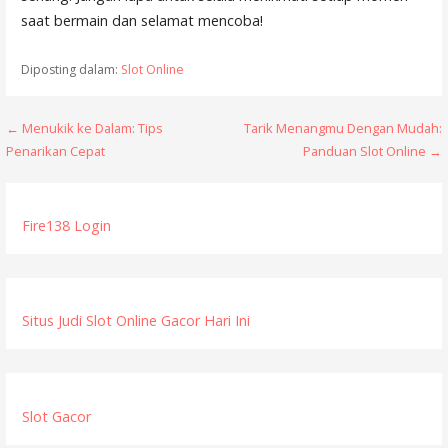
saat bermain dan selamat mencoba!
Diposting dalam:
Slot Online
N
← Menukik ke Dalam: Tips
Tarik Menangmu Dengan Mudah:
Penarikan Cepat
Panduan Slot Online →
a
v
Fire138 Login
i
g
a
Situs Judi Slot Online Gacor Hari Ini
s
i
p
Slot Gacor