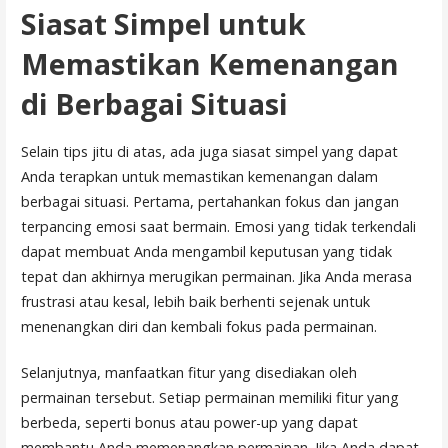
Siasat Simpel untuk
Memastikan Kemenangan
di Berbagai Situasi
Selain tips jitu di atas, ada juga siasat simpel yang dapat
Anda terapkan untuk memastikan kemenangan dalam
berbagai situasi. Pertama, pertahankan fokus dan jangan
terpancing emosi saat bermain. Emosi yang tidak terkendali
dapat membuat Anda mengambil keputusan yang tidak
tepat dan akhirnya merugikan permainan. Jika Anda merasa
frustrasi atau kesal, lebih baik berhenti sejenak untuk
menenangkan diri dan kembali fokus pada permainan.
Selanjutnya, manfaatkan fitur yang disediakan oleh
permainan tersebut. Setiap permainan memiliki fitur yang
berbeda, seperti bonus atau power-up yang dapat
membantu Anda memenangkan permainan. Jika Anda dapat