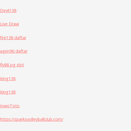
Devil138
Live Draw
fire138 daftar
agen96 daftar
fly88 pg slot
King138
King138
JowoToto
https://sparksvolleyballclub.com/