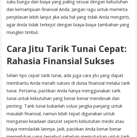
suku bunga dan biaya yang paling sesuai dengan kebutuhan
dan kemampuan finansial Anda. Jangan ragu untuk meminta
penjelasan lebih lanjut jika ada hal yang tidak Anda mengerti,
agar Anda tidak terkejut dengan biaya-biaya tambahan yang
mungkin timbul.
Cara Jitu Tarik Tunai Cepat:
Rahasia Finansial Sukses
Selain tips cepat tarik tunai, ada juga cara jitu yang dapat
membantu Anda meraih sukses di dunia finansial melalui tarik
tunai. Pertama, pastikan Anda hanya menggunakan tarik
tunai untuk kebutuhan yang benar-benar mendesak dan
penting. Tarik tunai bukanlah solusi jangka panjang untuk
masalah finansial, namun lebih tepat digunakan untuk
mengatasi keadaan darurat seperti kebutuhan medis atau
biaya mendadak lainnya. Jadi, pastikan Anda benar-benar
memerlukan uang tersebut sebelum memutuskan untuk tarik