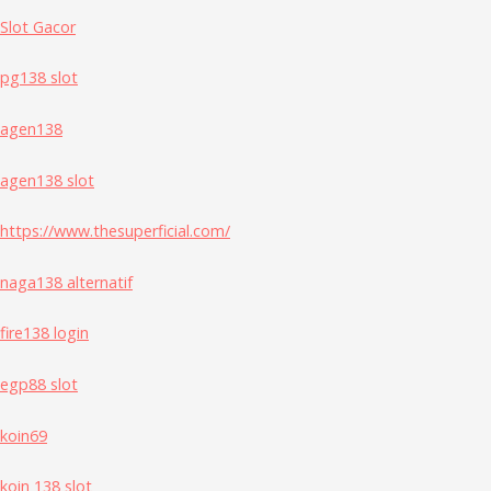
Slot Gacor
pg138 slot
agen138
agen138 slot
https://www.thesuperficial.com/
naga138 alternatif
fire138 login
egp88 slot
koin69
koin 138 slot