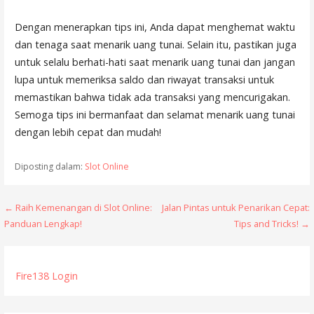
Dengan menerapkan tips ini, Anda dapat menghemat waktu
dan tenaga saat menarik uang tunai. Selain itu, pastikan juga
untuk selalu berhati-hati saat menarik uang tunai dan jangan
lupa untuk memeriksa saldo dan riwayat transaksi untuk
memastikan bahwa tidak ada transaksi yang mencurigakan.
Semoga tips ini bermanfaat dan selamat menarik uang tunai
dengan lebih cepat dan mudah!
Diposting dalam:
Slot Online
N
← Raih Kemenangan di Slot Online:
Jalan Pintas untuk Penarikan Cepat:
Panduan Lengkap!
Tips and Tricks! →
a
v
Fire138 Login
i
g