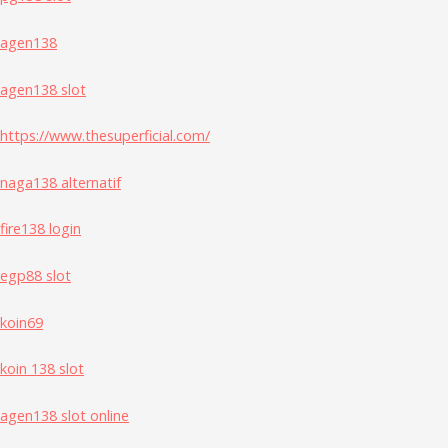
agen138
agen138 slot
https://www.thesuperficial.com/
naga138 alternatif
fire138 login
egp88 slot
koin69
koin 138 slot
agen138 slot online