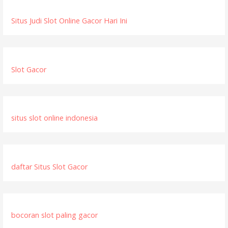
a
Situs Judi Slot Online Gacor Hari Ini
s
i
p
Slot Gacor
o
s
situs slot online indonesia
daftar Situs Slot Gacor
bocoran slot paling gacor