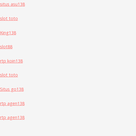
situs asu138
slot toto
King138
slot88
rtp koin138
slot toto
Situs go138
rtp agen138
rtp agen138