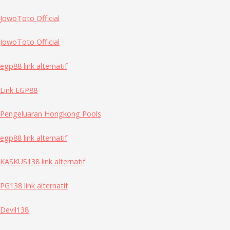
JowoToto Official
JowoToto Official
egp88 link alternatif
Link EGP88
Pengeluaran Hongkong Pools
egp88 link alternatif
KASKUS138 link alternatif
PG138 link alternatif
Devil138