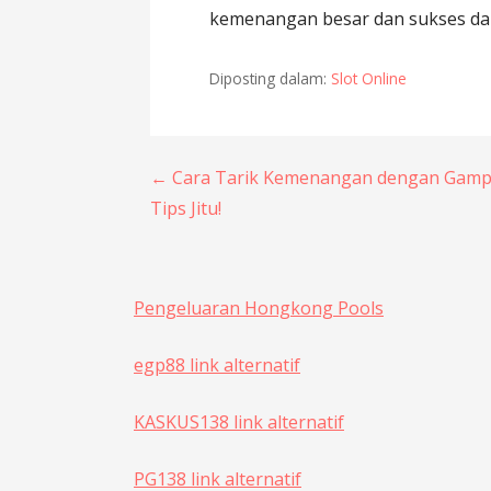
kemenangan besar dan sukses dal
Diposting dalam:
Slot Online
Navigasi
← Cara Tarik Kemenangan dengan Gamp
Tips Jitu!
pos
Pengeluaran Hongkong Pools
egp88 link alternatif
KASKUS138 link alternatif
PG138 link alternatif