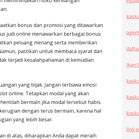
 meminimalkan risiko kehilangan
egp88
an.
kasku
nfaatkan bonus dan promosi yang ditawarkan
agen9
 situs judi online menawarkan berbagai bonus
atkan peluang menang serta memberikan
dafta
Namun, pastikan untuk membaca syarat dan
dak terjadi kesalahpahaman di kemudian
ikan
kasku
uangan yang bijak. Jangan terbawa emosi
slot online. Tetapkan modal yang akan
kasku
entilah bermain jika modal tersebut habis.
erugian dengan terus bermain, karena hal
kasku
gian yang lebih besar.
link 
n di atas, diharapkan Anda dapat meraih