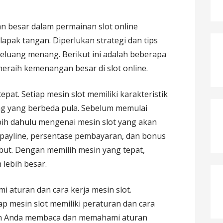
 besar dalam permainan slot online
apak tangan. Diperlukan strategi dan tips
eluang menang. Berikut ini adalah beberapa
eraih kemenangan besar di slot online.
epat. Setiap mesin slot memiliki karakteristik
g yang berbeda pula. Sebelum memulai
ebih dahulu mengenai mesin slot yang akan
 payline, persentase pembayaran, dan bonus
but. Dengan memilih mesin yang tepat,
lebih besar.
i aturan dan cara kerja mesin slot.
ap mesin slot memiliki peraturan dan cara
kan Anda membaca dan memahami aturan