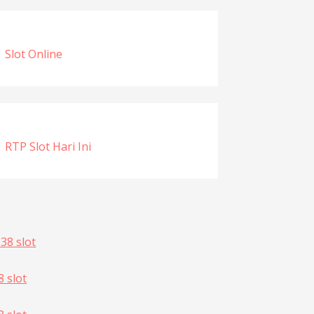
Slot Online
RTP Slot Hari Ini
38 slot
 slot