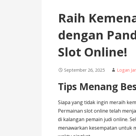
Raih Kemen
dengan Pand
Slot Online!
September 26, 2025
Logan Ja
Tips Menang Besa
Siapa yang tidak ingin meraih ke
Permainan slot online telah menj
di kalangan pemain judi online. S
menawarkan kesempatan untuk 