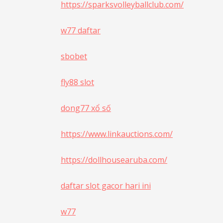
https://sparksvolleyballclub.com/
w77 daftar
sbobet
fly88 slot
dong77 xổ số
https://www.linkauctions.com/
https://dollhousearuba.com/
daftar slot gacor hari ini
w77