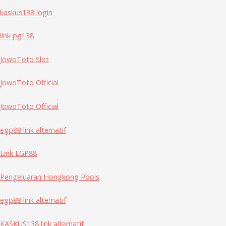
kaskus138 login
link pg138
JowoToto Slot
JowoToto Official
JowoToto Official
egp88 link alternatif
Link EGP88
Pengeluaran Hongkong Pools
egp88 link alternatif
KASKUS138 link alternatif