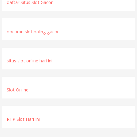
daftar Situs Slot Gacor
bocoran slot paling gacor
situs slot online hari ini
Slot Online
RTP Slot Hari Ini