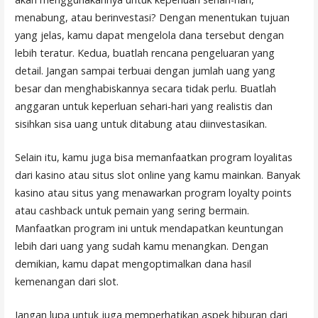
menabung, atau berinvestasi? Dengan menentukan tujuan
yang jelas, kamu dapat mengelola dana tersebut dengan
lebih teratur. Kedua, buatlah rencana pengeluaran yang
detail. Jangan sampai terbuai dengan jumlah uang yang
besar dan menghabiskannya secara tidak perlu. Buatlah
anggaran untuk keperluan sehari-hari yang realistis dan
sisihkan sisa uang untuk ditabung atau diinvestasikan.
Selain itu, kamu juga bisa memanfaatkan program loyalitas
dari kasino atau situs slot online yang kamu mainkan. Banyak
kasino atau situs yang menawarkan program loyalty points
atau cashback untuk pemain yang sering bermain.
Manfaatkan program ini untuk mendapatkan keuntungan
lebih dari uang yang sudah kamu menangkan. Dengan
demikian, kamu dapat mengoptimalkan dana hasil
kemenangan dari slot.
Jangan lupa untuk juga memperhatikan aspek hiburan dari