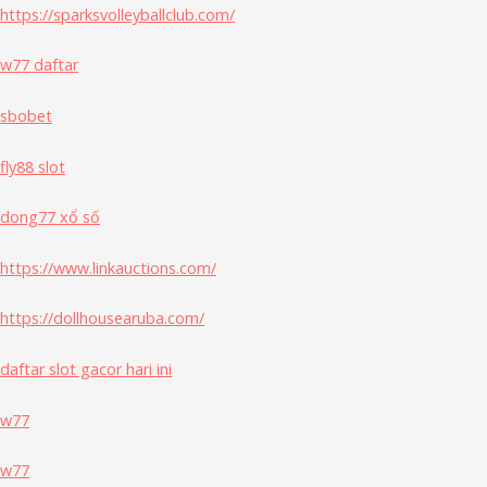
https://sparksvolleyballclub.com/
w77 daftar
sbobet
fly88 slot
dong77 xổ số
https://www.linkauctions.com/
https://dollhousearuba.com/
daftar slot gacor hari ini
w77
w77