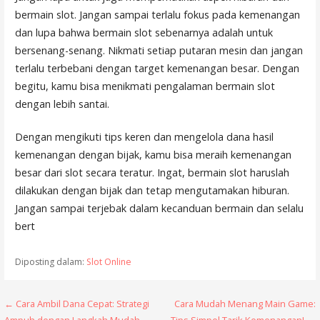
bermain slot. Jangan sampai terlalu fokus pada kemenangan
dan lupa bahwa bermain slot sebenarnya adalah untuk
bersenang-senang. Nikmati setiap putaran mesin dan jangan
terlalu terbebani dengan target kemenangan besar. Dengan
begitu, kamu bisa menikmati pengalaman bermain slot
dengan lebih santai.
Dengan mengikuti tips keren dan mengelola dana hasil
kemenangan dengan bijak, kamu bisa meraih kemenangan
besar dari slot secara teratur. Ingat, bermain slot haruslah
dilakukan dengan bijak dan tetap mengutamakan hiburan.
Jangan sampai terjebak dalam kecanduan bermain dan selalu
bert
Diposting dalam:
Slot Online
N
← Cara Ambil Dana Cepat: Strategi
Cara Mudah Menang Main Game:
Ampuh dengan Langkah Mudah
Tips Simpel Tarik Kemenangan! →