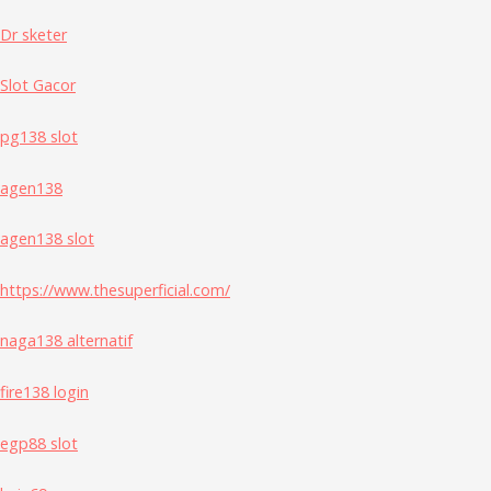
Dr sketer
Slot Gacor
pg138 slot
agen138
agen138 slot
https://www.thesuperficial.com/
naga138 alternatif
fire138 login
egp88 slot