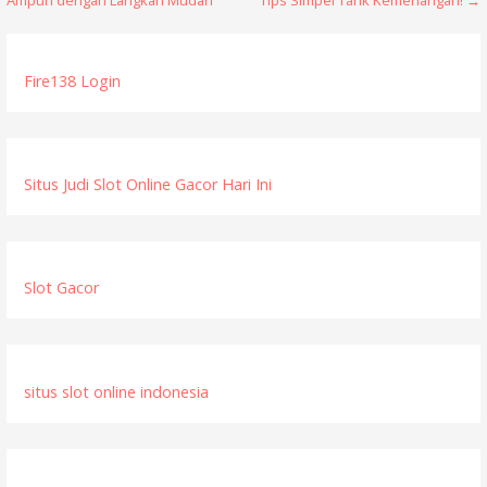
a
v
Fire138 Login
i
g
a
Situs Judi Slot Online Gacor Hari Ini
s
i
p
Slot Gacor
o
s
situs slot online indonesia