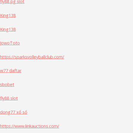
fly88 pg slot
King138
King138
JowoToto
https://sparksvolleyballclub.com/
w77 daftar
sbobet
fly88 slot
dong77 xổ số
https://www.linkauctions.com/