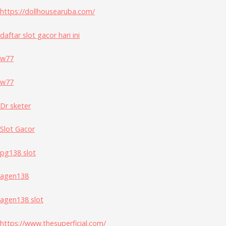
https://dollhousearuba.com/
daftar slot gacor hari ini
w77
w77
Dr sketer
Slot Gacor
pg138 slot
agen138
agen138 slot
https://www.thesuperficial.com/