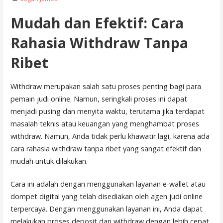
Mudah dan Efektif: Cara
Rahasia Withdraw Tanpa
Ribet
Withdraw merupakan salah satu proses penting bagi para
pemain judi online. Namun, seringkali proses ini dapat
menjadi pusing dan menyita waktu, terutama jika terdapat
masalah teknis atau keuangan yang menghambat proses
withdraw. Namun, Anda tidak perlu khawatir lagi, karena ada
cara rahasia withdraw tanpa ribet yang sangat efektif dan
mudah untuk dilakukan.
Cara ini adalah dengan menggunakan layanan e-wallet atau
dompet digital yang telah disediakan oleh agen judi online
terpercaya. Dengan menggunakan layanan ini, Anda dapat
melakukan proses deposit dan withdraw dengan lebih cepat