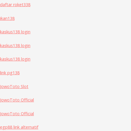
daftar roket338
ikan138
kaskus138 login
kaskus138 login
kaskus138 login
link pg138
JowoToto Slot
JowoToto Official
JowoToto Official
egp88 link alternatif