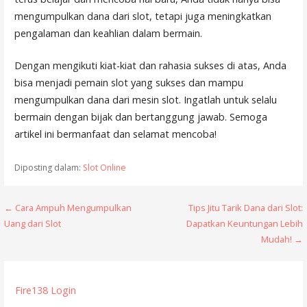
mengumpulkan dana dari slot, tetapi juga meningkatkan
pengalaman dan keahlian dalam bermain.
Dengan mengikuti kiat-kiat dan rahasia sukses di atas, Anda
bisa menjadi pemain slot yang sukses dan mampu
mengumpulkan dana dari mesin slot. Ingatlah untuk selalu
bermain dengan bijak dan bertanggung jawab. Semoga
artikel ini bermanfaat dan selamat mencoba!
Diposting dalam:
Slot Online
N
← Cara Ampuh Mengumpulkan
Tips Jitu Tarik Dana dari Slot:
Uang dari Slot
Dapatkan Keuntungan Lebih
a
Mudah! →
v
i
Fire138 Login