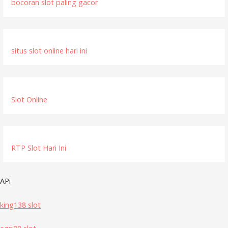
bocoran slot paling gacor
situs slot online hari ini
Slot Online
RTP Slot Hari Ini
APi
king138 slot