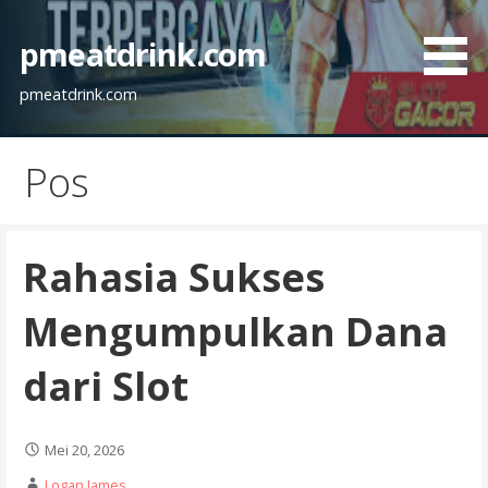
L
a
pmeatdrink.com
n
g
pmeatdrink.com
s
u
Pos
n
g
k
e
Rahasia Sukses
k
o
Mengumpulkan Dana
n
t
dari Slot
e
n
Mei 20, 2026
Logan James