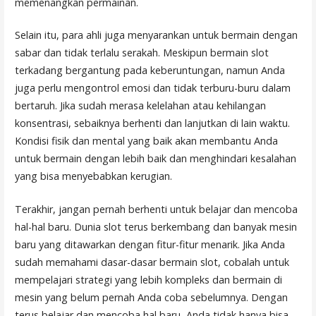
memenangkan permainan.
Selain itu, para ahli juga menyarankan untuk bermain dengan
sabar dan tidak terlalu serakah. Meskipun bermain slot
terkadang bergantung pada keberuntungan, namun Anda
juga perlu mengontrol emosi dan tidak terburu-buru dalam
bertaruh. Jika sudah merasa kelelahan atau kehilangan
konsentrasi, sebaiknya berhenti dan lanjutkan di lain waktu.
Kondisi fisik dan mental yang baik akan membantu Anda
untuk bermain dengan lebih baik dan menghindari kesalahan
yang bisa menyebabkan kerugian.
Terakhir, jangan pernah berhenti untuk belajar dan mencoba
hal-hal baru. Dunia slot terus berkembang dan banyak mesin
baru yang ditawarkan dengan fitur-fitur menarik. Jika Anda
sudah memahami dasar-dasar bermain slot, cobalah untuk
mempelajari strategi yang lebih kompleks dan bermain di
mesin yang belum pernah Anda coba sebelumnya. Dengan
terus belajar dan mencoba hal baru, Anda tidak hanya bisa