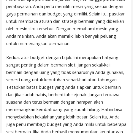
pembayaran. Anda perlu memilih mesin yang sesuai dengan
gaya permainan dan budget yang dimiliki. Selain itu, pastikan
untuk membaca aturan dan strategi bermain yang diberikan
oleh mesin slot tersebut. Dengan memahami mesin yang
Anda mainkan, Anda akan memiliki lebih banyak peluang
untuk memenangkan permainan.
Kedua, atur budget dengan bijak. Ini merupakan hal yang
sangat penting dalam bermain slot. Jangan sekali-kali
bermain dengan uang yang tidak seharusnya Anda gunakan,
seperti uang untuk kebutuhan sehari-hari atau tabungan.
Tetapkan batas budget yang Anda siapkan untuk bermain
dan jika sudah habis, berhentilah sejenak. Jangan terbawa
suasana dan terus bermain dengan harapan akan
memenangkan kembali uang yang sudah hilang. Hal ini bisa
menyebabkan kekalahan yang lebih besar. Selain itu, Anda
juga perlu membagi budget yang Anda miliki untuk beberapa
sesi bermain. Jika Anda berhasil mengumpulkan keuntungan