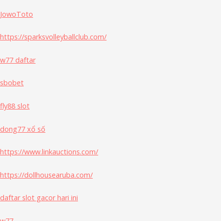
JowoToto
https://sparksvolleyballclub.com/
w77 daftar
sbobet
fly88 slot
dong77 xổ số
https://www.linkauctions.com/
https://dollhousearuba.com/
daftar slot gacor hari ini
w77