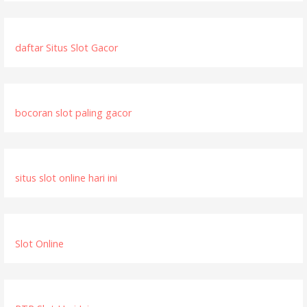
daftar Situs Slot Gacor
bocoran slot paling gacor
situs slot online hari ini
Slot Online