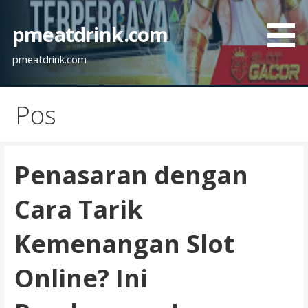
L
a
pmeatdrink.com
n
g
pmeatdrink.com
s
u
Pos
n
g
k
e
Penasaran dengan
k
o
Cara Tarik
n
t
Kemenangan Slot
e
n
Online? Ini