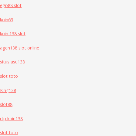
egp88 slot
koin69
koin 138 slot
agen138 slot online
situs asu138
slot toto
King138
slot88
rtp koin138
slot toto