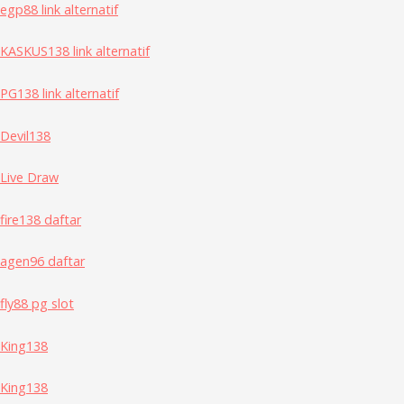
egp88 link alternatif
KASKUS138 link alternatif
PG138 link alternatif
Devil138
Live Draw
fire138 daftar
agen96 daftar
fly88 pg slot
King138
King138