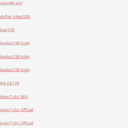
agen96 slot
daftar roket338
ikan138
kaskus138 login
kaskus138 login
kaskus138 login
link pg138
JowoToto Slot
JowoToto Official
JowoToto Official