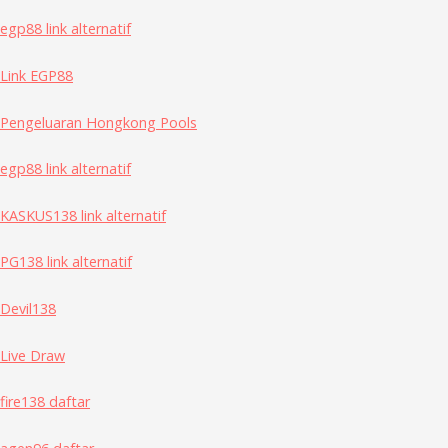
egp88 link alternatif
Link EGP88
Pengeluaran Hongkong Pools
egp88 link alternatif
KASKUS138 link alternatif
PG138 link alternatif
Devil138
Live Draw
fire138 daftar