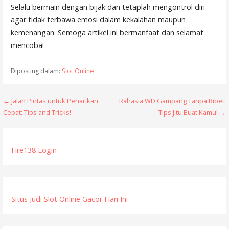
Selalu bermain dengan bijak dan tetaplah mengontrol diri
agar tidak terbawa emosi dalam kekalahan maupun
kemenangan. Semoga artikel ini bermanfaat dan selamat
mencoba!
Diposting dalam:
Slot Online
N
← Jalan Pintas untuk Penarikan
Rahasia WD Gampang Tanpa Ribet:
Cepat: Tips and Tricks!
Tips Jitu Buat Kamu! →
a
v
Fire138 Login
i
g
a
Situs Judi Slot Online Gacor Hari Ini
s