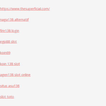
https://www.thesuperficial.com/
naga138 alternatif
fire138 login
egp88 slot
koin69
koin 138 slot
agen138 slot online
situs asu138
slot toto