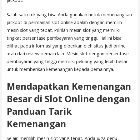
jackpot.
Salah satu trik yang bisa Anda gunakan untuk memenangkan
jackpot di permainan slot online adalah dengan memilih
mesin slot yang tepat. Pilihlah mesin slot yang memiliki
tingkat persentase pembayaran yang tinggi. Hal ini bisa
dilihat pada informasi yang diberikan oleh situs judi online
atau dari review pemain lain. Mesin slot dengan persentase
pembayaran yang tinggi memiliki peluang yang lebih besar
untuk memberikan kemenangan kepada pemainnya.
Mendapatkan Kemenangan
Besar di Slot Online dengan
Panduan Tarik
Kemenangan
Selain memilih mesin slot yang tepat, Anda juga perlu