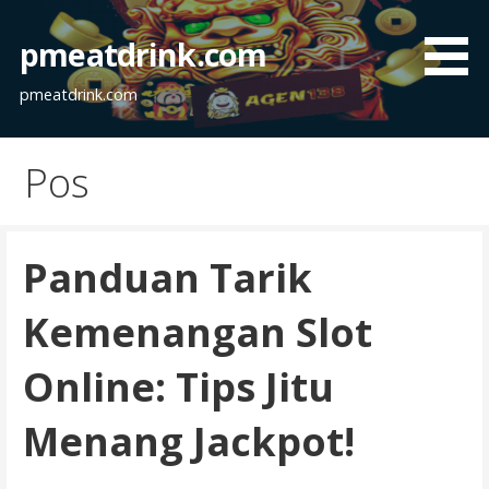
L
a
pmeatdrink.com
n
g
pmeatdrink.com
s
u
Pos
n
g
k
e
Panduan Tarik
k
o
Kemenangan Slot
n
t
Online: Tips Jitu
e
n
Menang Jackpot!