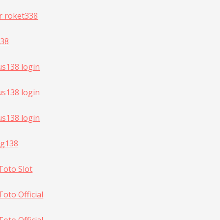
r roket338
138
s138 login
s138 login
s138 login
pg138
Toto Slot
oto Official