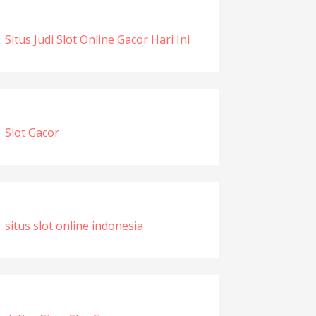
Situs Judi Slot Online Gacor Hari Ini
Slot Gacor
situs slot online indonesia