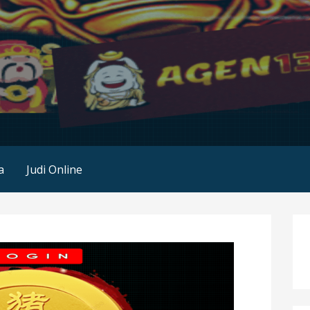
a
Judi Online