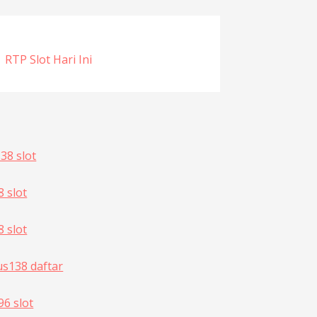
RTP Slot Hari Ini
38 slot
 slot
 slot
s138 daftar
6 slot