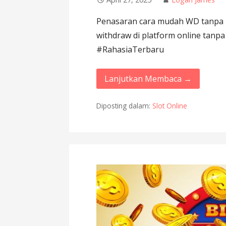
Penasaran cara mudah WD tanpa r
withdraw di platform online tan
#RahasiaTerbaru
Lanjutkan Membaca →
Diposting dalam:
Slot Online