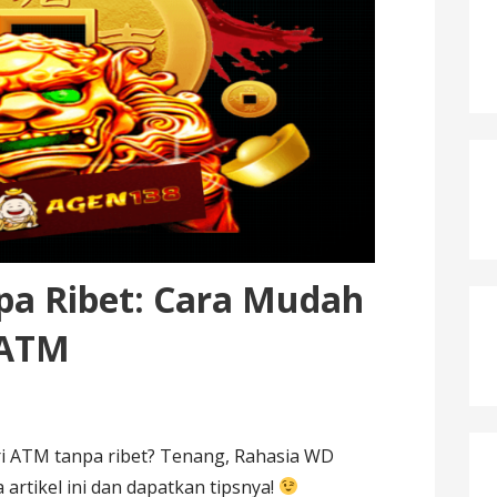
pa Ribet: Cara Mudah
 ATM
ri ATM tanpa ribet? Tenang, Rahasia WD
 artikel ini dan dapatkan tipsnya!