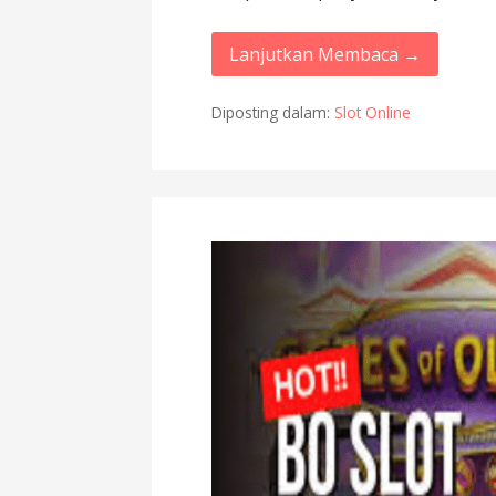
Lanjutkan Membaca →
Diposting dalam:
Slot Online