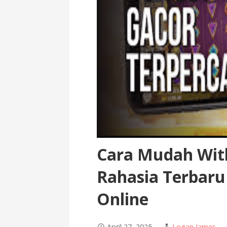
Cara Mudah Wit
Rahasia Terbaru
Online
April 27, 2025
Logan James