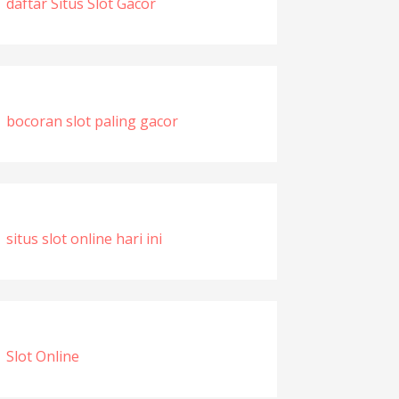
daftar Situs Slot Gacor
bocoran slot paling gacor
situs slot online hari ini
Slot Online