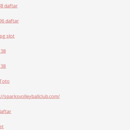
38 daftar
96 daftar
 pg slot
138
138
Toto
://sparksvolleyballclub.com/
aftar
et