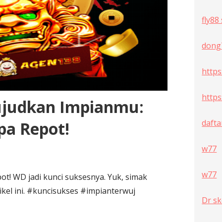
fly88 
dong
https
https
ujudkan Impianmu:
dafta
pa Repot!
w77
w77
ot! WD jadi kunci suksesnya. Yuk, simak
ikel ini. #kuncisukses #impianterwuj
Dr sk