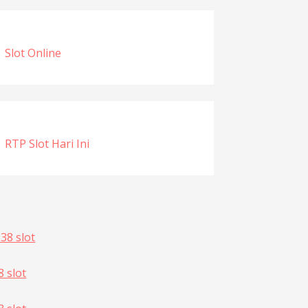
Slot Online
RTP Slot Hari Ini
38 slot
 slot