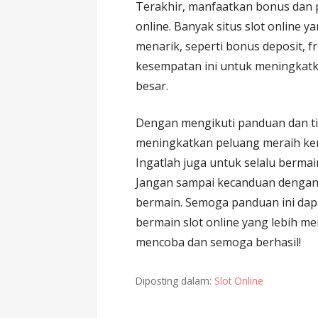
Terakhir, manfaatkan bonus dan p
online. Banyak situs slot online
menarik, seperti bonus deposit, f
kesempatan ini untuk meningkat
besar.
Dengan mengikuti panduan dan tips
meningkatkan peluang meraih kem
Ingatlah juga untuk selalu berma
Jangan sampai kecanduan dengan 
bermain. Semoga panduan ini da
bermain slot online yang lebih 
mencoba dan semoga berhasil!
Diposting dalam:
Slot Online