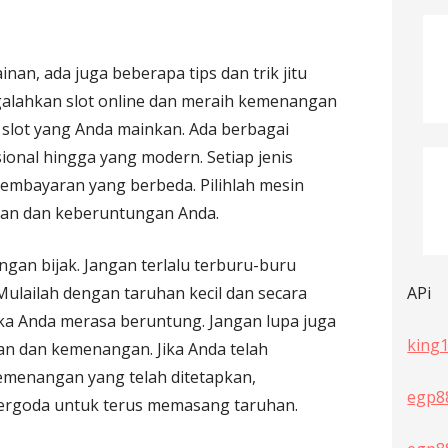
an, ada juga beberapa tips dan trik jitu
lahkan slot online dan meraih kemenangan
n slot yang Anda mainkan. Ada berbagai
sional hingga yang modern. Setiap jenis
 pembayaran yang berbeda. Pilihlah mesin
nan dan keberuntungan Anda.
ngan bijak. Jangan terlalu terburu-buru
ulailah dengan taruhan kecil dan secara
APi
ka Anda merasa beruntung. Jangan lupa juga
king1
n dan kemenangan. Jika Anda telah
emenangan yang telah ditetapkan,
egp88
tergoda untuk terus memasang taruhan.