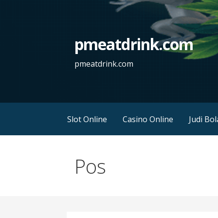
Langsung
ke
konten
pmeatdrink.com
pmeatdrink.com
Slot Online
Casino Online
Judi Bol
Pos