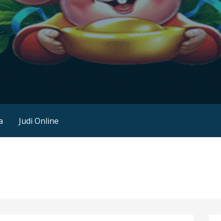
a
Judi Online