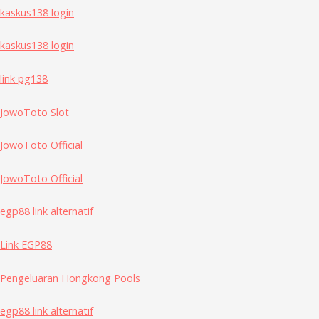
kaskus138 login
kaskus138 login
link pg138
JowoToto Slot
JowoToto Official
JowoToto Official
egp88 link alternatif
Link EGP88
Pengeluaran Hongkong Pools
egp88 link alternatif