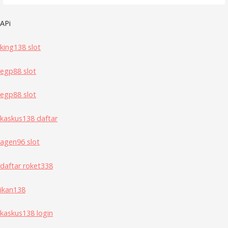
APi
king138 slot
egp88 slot
egp88 slot
kaskus138 daftar
agen96 slot
daftar roket338
ikan138
kaskus138 login