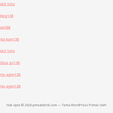
slot toto
King138
slot88
rtp koin138
slot toto
Situs go138
rtp agen138
rtp agen138
Hak cipta © 2026 pmeatdrink.com — Tema WordPress Primer oleh