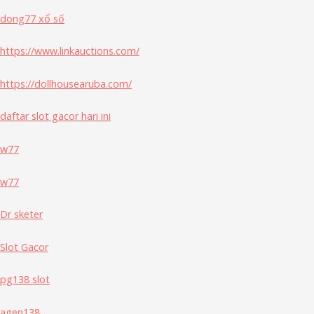
dong77 xổ số
https://www.linkauctions.com/
https://dollhousearuba.com/
daftar slot gacor hari ini
w77
w77
Dr sketer
Slot Gacor
pg138 slot
agen138