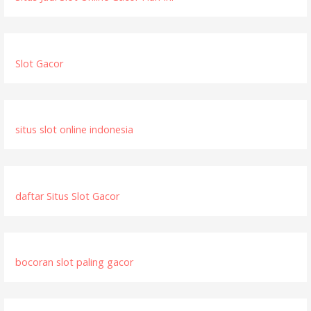
s
i
p
Slot Gacor
o
s
situs slot online indonesia
daftar Situs Slot Gacor
bocoran slot paling gacor