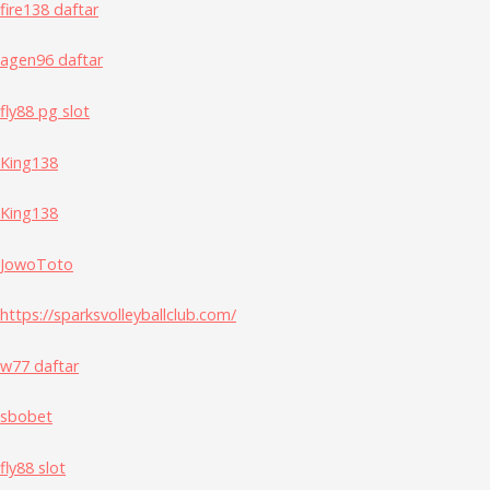
fire138 daftar
agen96 daftar
fly88 pg slot
King138
King138
JowoToto
https://sparksvolleyballclub.com/
w77 daftar
sbobet
fly88 slot