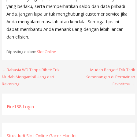
yang berlaku, serta memperhatikan saldo dan data pribadi
Anda. Jangan lupa untuk menghubungi customer service jika
Anda mengalami masalah atau kendala. Semoga tips ini
dapat membantu Anda menarik uang dengan lebih lancar
dan efisien.
Diposting dalam:
Slot Online
N
← Rahasia WD Tanpa Ribet: Trik
Mudah Banget! Trik Tarik
Mudah Mengambil Uang dari
Kemenangan di Permainan
a
Rekening
Favoritmu →
v
i
Fire138 Login
g
a
Situs Judi Slot Online Gacor Hari Ini