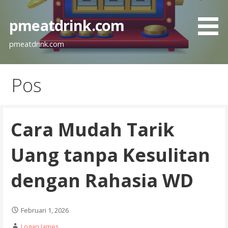
L
a
pmeatdrink.com
n
g
pmeatdrink.com
s
u
Pos
n
g
k
e
Cara Mudah Tarik
k
o
Uang tanpa Kesulitan
n
t
dengan Rahasia WD
e
n
Februari 1, 2026
Logan James