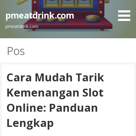
L
a
pmeatdrink.com
n
g
pmeatdrink.com
s
u
Pos
n
g
k
e
Cara Mudah Tarik
k
o
Kemenangan Slot
n
t
Online: Panduan
e
n
Lengkap