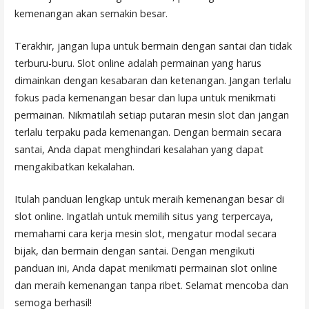
kemenangan akan semakin besar.
Terakhir, jangan lupa untuk bermain dengan santai dan tidak
terburu-buru. Slot online adalah permainan yang harus
dimainkan dengan kesabaran dan ketenangan. Jangan terlalu
fokus pada kemenangan besar dan lupa untuk menikmati
permainan. Nikmatilah setiap putaran mesin slot dan jangan
terlalu terpaku pada kemenangan. Dengan bermain secara
santai, Anda dapat menghindari kesalahan yang dapat
mengakibatkan kekalahan.
Itulah panduan lengkap untuk meraih kemenangan besar di
slot online. Ingatlah untuk memilih situs yang terpercaya,
memahami cara kerja mesin slot, mengatur modal secara
bijak, dan bermain dengan santai. Dengan mengikuti
panduan ini, Anda dapat menikmati permainan slot online
dan meraih kemenangan tanpa ribet. Selamat mencoba dan
semoga berhasil!