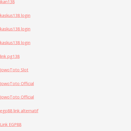
ikan138
kaskus138 login
kaskus138 login
kaskus138 login
link pg138
JowoToto Slot
JowoToto Official
JowoToto Official
egp88 link alternatif
Link EGP88