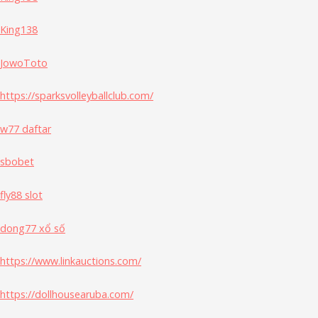
King138
JowoToto
https://sparksvolleyballclub.com/
w77 daftar
sbobet
fly88 slot
dong77 xổ số
https://www.linkauctions.com/
https://dollhousearuba.com/