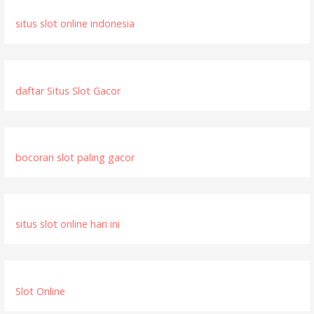
s
situs slot online indonesia
daftar Situs Slot Gacor
bocoran slot paling gacor
situs slot online hari ini
Slot Online