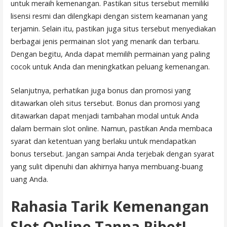
untuk meraih kemenangan. Pastikan situs tersebut memiliki
lisensi resmi dan dilengkapi dengan sistem keamanan yang
terjamin. Selain itu, pastikan juga situs tersebut menyediakan
berbagai jenis permainan slot yang menarik dan terbaru.
Dengan begitu, Anda dapat memilih permainan yang paling
cocok untuk Anda dan meningkatkan peluang kemenangan.
Selanjutnya, perhatikan juga bonus dan promosi yang
ditawarkan oleh situs tersebut. Bonus dan promosi yang
ditawarkan dapat menjadi tambahan modal untuk Anda
dalam bermain slot online. Namun, pastikan Anda membaca
syarat dan ketentuan yang berlaku untuk mendapatkan
bonus tersebut. Jangan sampai Anda terjebak dengan syarat
yang sulit dipenuhi dan akhirnya hanya membuang-buang
uang Anda.
Rahasia Tarik Kemenangan
Slot Online Tanpa Ribet!