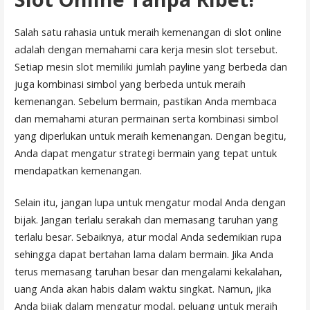
Salah satu rahasia untuk meraih kemenangan di slot online
adalah dengan memahami cara kerja mesin slot tersebut.
Setiap mesin slot memiliki jumlah payline yang berbeda dan
juga kombinasi simbol yang berbeda untuk meraih
kemenangan. Sebelum bermain, pastikan Anda membaca
dan memahami aturan permainan serta kombinasi simbol
yang diperlukan untuk meraih kemenangan. Dengan begitu,
Anda dapat mengatur strategi bermain yang tepat untuk
mendapatkan kemenangan.
Selain itu, jangan lupa untuk mengatur modal Anda dengan
bijak. Jangan terlalu serakah dan memasang taruhan yang
terlalu besar. Sebaiknya, atur modal Anda sedemikian rupa
sehingga dapat bertahan lama dalam bermain. Jika Anda
terus memasang taruhan besar dan mengalami kekalahan,
uang Anda akan habis dalam waktu singkat. Namun, jika
Anda bijak dalam mengatur modal, peluang untuk meraih