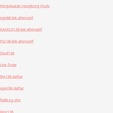
Pengeluaran Hongkong Pools
egp88 link alternatif
KASKUS138 link alternatif
PG138 link alternatif
Devil138
Live Draw
fire138 daftar
agen96 daftar
fly88 pg slot
King138