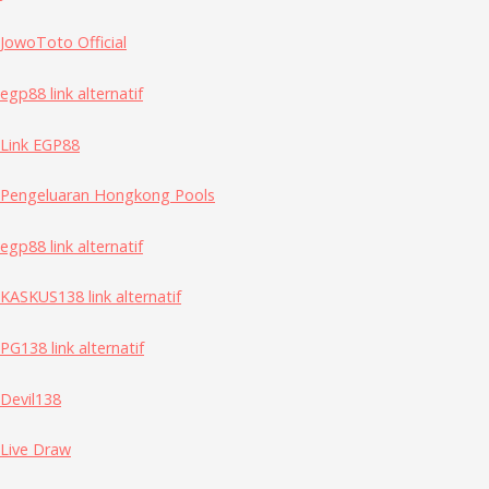
JowoToto Official
egp88 link alternatif
Link EGP88
Pengeluaran Hongkong Pools
egp88 link alternatif
KASKUS138 link alternatif
PG138 link alternatif
Devil138
Live Draw