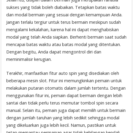
sukses yang tidak boleh diabaikan. Tetapkan batas waktu
dan modal bermain yang sesuai dengan kemampuan Anda.
Jangan terlalu tergiur untuk terus bermain meskipun sudah
mengalami kekalahan, karena hal ini dapat menghabiskan
modal yang telah Anda siapkan. Berhenti bermain saat sudah
mencapai batas waktu atau batas modal yang ditentukan.
Dengan begitu, Anda dapat mengontrol diri dan
meminimalisir kerugian.
Terakhir, manfaatkan fitur auto spin yang disediakan oleh
beberapa mesin slot. Fitur ini memungkinkan pemain untuk
melakukan putaran otomatis dalam jumlah tertentu. Dengan
menggunakan fitur ini, pemain dapat bermain dengan lebih
santai dan tidak perlu terus memutar tombol spin secara
manual. Selain itu, pemain juga dapat memilih untuk bermain
dengan jumlah taruhan yang lebih sedikit sehingga modal
yang dikeluarkan juga lebih kecil. Namun, pastikan untuk
tetap memantau permainan agar tidak kehilangan kendali.