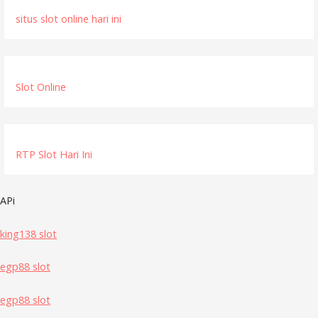
situs slot online hari ini
Slot Online
RTP Slot Hari Ini
APi
king138 slot
egp88 slot
egp88 slot