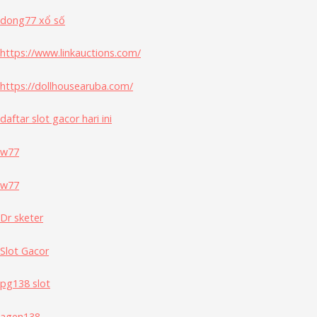
dong77 xổ số
https://www.linkauctions.com/
https://dollhousearuba.com/
daftar slot gacor hari ini
w77
w77
Dr sketer
Slot Gacor
pg138 slot
agen138