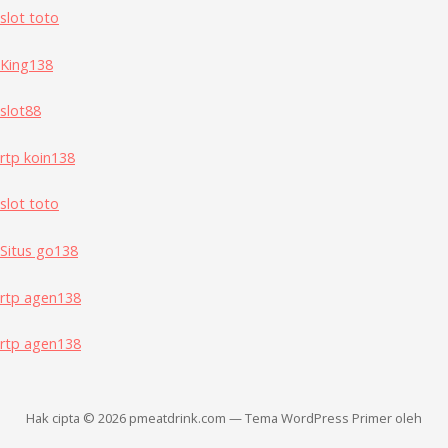
slot toto
King138
slot88
rtp koin138
slot toto
Situs go138
rtp agen138
rtp agen138
Hak cipta © 2026 pmeatdrink.com — Tema WordPress Primer oleh