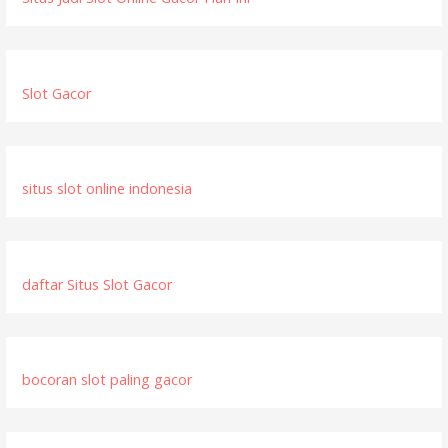
s
i
p
Slot Gacor
o
s
situs slot online indonesia
daftar Situs Slot Gacor
bocoran slot paling gacor