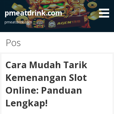
L
a
pmeatdrink.com
n
g
pmeatdrink.com
s
u
Pos
n
g
k
e
Cara Mudah Tarik
k
o
Kemenangan Slot
n
t
Online: Panduan
e
n
Lengkap!