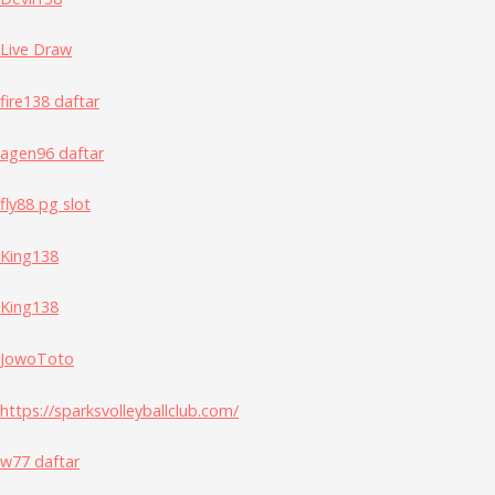
Live Draw
fire138 daftar
agen96 daftar
fly88 pg slot
King138
King138
JowoToto
https://sparksvolleyballclub.com/
w77 daftar