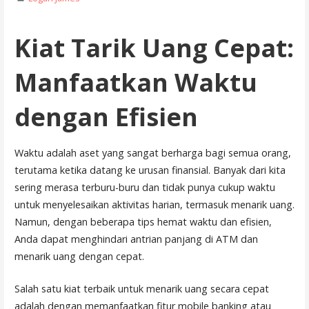
Kiat Tarik Uang Cepat:
Manfaatkan Waktu
dengan Efisien
Waktu adalah aset yang sangat berharga bagi semua orang,
terutama ketika datang ke urusan finansial. Banyak dari kita
sering merasa terburu-buru dan tidak punya cukup waktu
untuk menyelesaikan aktivitas harian, termasuk menarik uang.
Namun, dengan beberapa tips hemat waktu dan efisien,
Anda dapat menghindari antrian panjang di ATM dan
menarik uang dengan cepat.
Salah satu kiat terbaik untuk menarik uang secara cepat
adalah dengan memanfaatkan fitur mobile banking atau