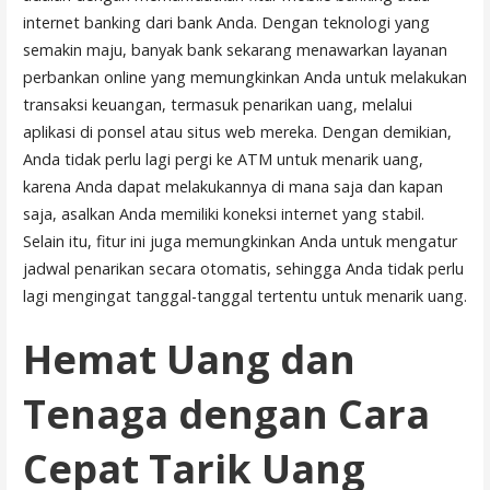
internet banking dari bank Anda. Dengan teknologi yang
semakin maju, banyak bank sekarang menawarkan layanan
perbankan online yang memungkinkan Anda untuk melakukan
transaksi keuangan, termasuk penarikan uang, melalui
aplikasi di ponsel atau situs web mereka. Dengan demikian,
Anda tidak perlu lagi pergi ke ATM untuk menarik uang,
karena Anda dapat melakukannya di mana saja dan kapan
saja, asalkan Anda memiliki koneksi internet yang stabil.
Selain itu, fitur ini juga memungkinkan Anda untuk mengatur
jadwal penarikan secara otomatis, sehingga Anda tidak perlu
lagi mengingat tanggal-tanggal tertentu untuk menarik uang.
Hemat Uang dan
Tenaga dengan Cara
Cepat Tarik Uang