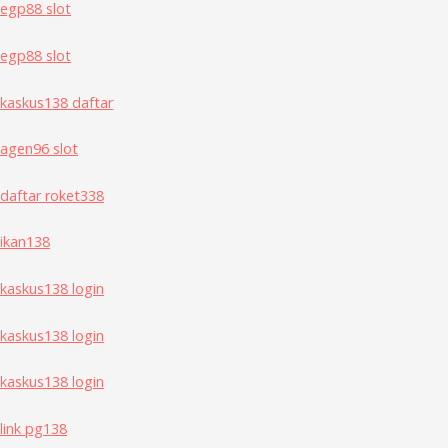
egp88 slot
egp88 slot
kaskus138 daftar
agen96 slot
daftar roket338
ikan138
kaskus138 login
kaskus138 login
kaskus138 login
link pg138