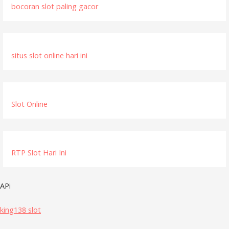
bocoran slot paling gacor
situs slot online hari ini
Slot Online
RTP Slot Hari Ini
APi
king138 slot