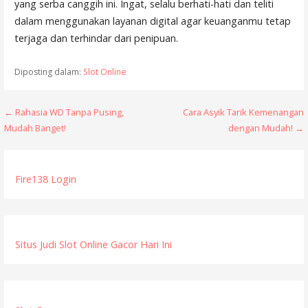
yang serba canggih ini. Ingat, selalu berhati-hati dan teliti
dalam menggunakan layanan digital agar keuanganmu tetap
terjaga dan terhindar dari penipuan.
Diposting dalam:
Slot Online
N
← Rahasia WD Tanpa Pusing,
Cara Asyik Tarik Kemenangan
Mudah Banget!
dengan Mudah! →
a
v
Fire138 Login
i
g
a
Situs Judi Slot Online Gacor Hari Ini
s
i