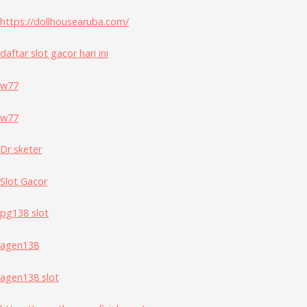
https://dollhousearuba.com/
daftar slot gacor hari ini
w77
w77
Dr sketer
Slot Gacor
pg138 slot
agen138
agen138 slot