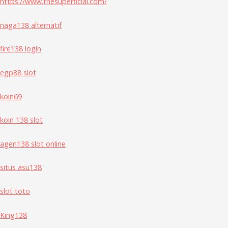
https://www.thesuperficial.com/
naga138 alternatif
fire138 login
egp88 slot
koin69
koin 138 slot
agen138 slot online
situs asu138
slot toto
King138