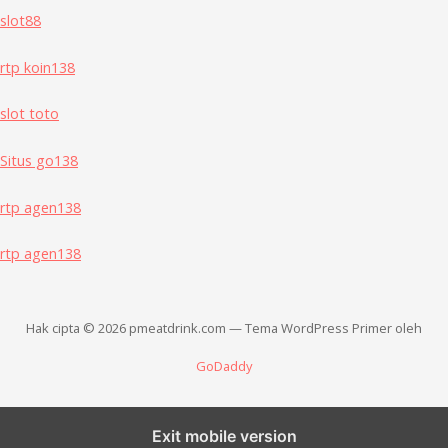
slot88
rtp koin138
slot toto
Situs go138
rtp agen138
rtp agen138
Hak cipta © 2026 pmeatdrink.com — Tema WordPress Primer oleh
GoDaddy
Exit mobile version