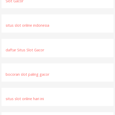
p
Slot Gacor
o
s
situs slot online indonesia
daftar Situs Slot Gacor
bocoran slot paling gacor
situs slot online hari ini