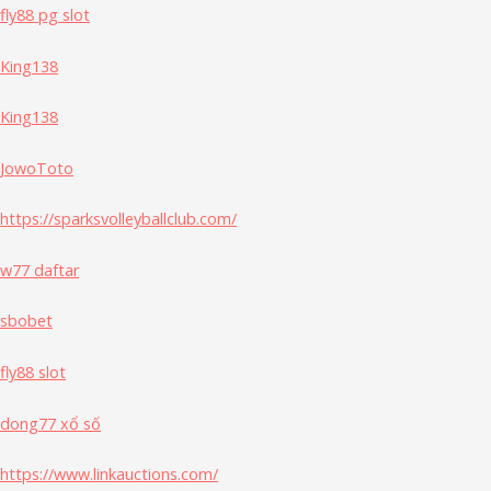
fly88 pg slot
King138
King138
JowoToto
https://sparksvolleyballclub.com/
w77 daftar
sbobet
fly88 slot
dong77 xổ số
https://www.linkauctions.com/