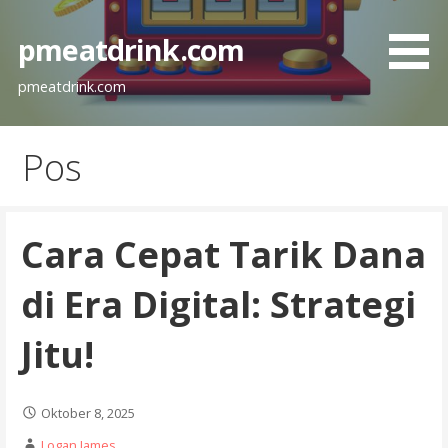
L
a
pmeatdrink.com
n
g
pmeatdrink.com
s
u
Pos
n
g
k
e
Cara Cepat Tarik Dana
k
o
di Era Digital: Strategi
n
t
Jitu!
e
n
Oktober 8, 2025
Logan James