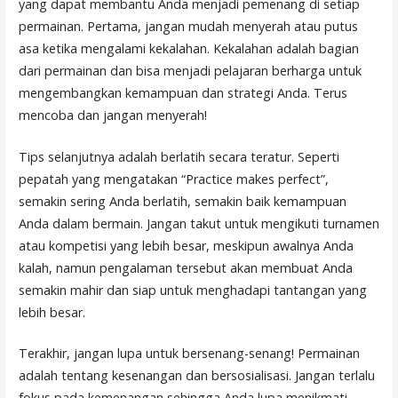
yang dapat membantu Anda menjadi pemenang di setiap
permainan. Pertama, jangan mudah menyerah atau putus
asa ketika mengalami kekalahan. Kekalahan adalah bagian
dari permainan dan bisa menjadi pelajaran berharga untuk
mengembangkan kemampuan dan strategi Anda. Terus
mencoba dan jangan menyerah!
Tips selanjutnya adalah berlatih secara teratur. Seperti
pepatah yang mengatakan “Practice makes perfect”,
semakin sering Anda berlatih, semakin baik kemampuan
Anda dalam bermain. Jangan takut untuk mengikuti turnamen
atau kompetisi yang lebih besar, meskipun awalnya Anda
kalah, namun pengalaman tersebut akan membuat Anda
semakin mahir dan siap untuk menghadapi tantangan yang
lebih besar.
Terakhir, jangan lupa untuk bersenang-senang! Permainan
adalah tentang kesenangan dan bersosialisasi. Jangan terlalu
fokus pada kemenangan sehingga Anda lupa menikmati