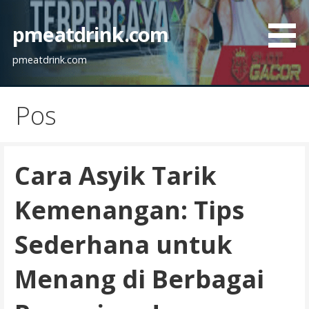
L
a
pmeatdrink.com
n
g
pmeatdrink.com
s
u
Pos
n
g
k
e
Cara Asyik Tarik
k
o
Kemenangan: Tips
n
t
Sederhana untuk
e
n
Menang di Berbagai