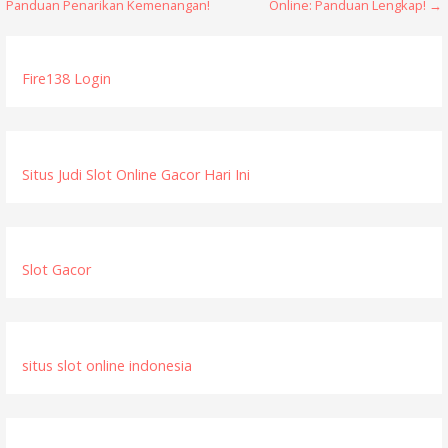
Panduan Penarikan Kemenangan!
Online: Panduan Lengkap! →
a
v
Fire138 Login
i
g
a
Situs Judi Slot Online Gacor Hari Ini
s
i
p
Slot Gacor
o
s
situs slot online indonesia