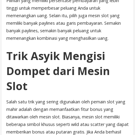
Pilihlah yang memiliki persentase pembayaran yang lebih
tinggi untuk memperbesar peluang Anda untuk
memenangkan uang. Selain itu, pilih juga mesin slot yang
memiliki banyak paylines atau garis pembayaran. Semakin
banyak paylines, semakin banyak peluang untuk
memenangkan kombinasi yang menghasilkan uang.
Trik Asyik Mengisi
Dompet dari Mesin
Slot
Salah satu trik yang sering digunakan oleh pemain slot yang
mahir adalah dengan memanfaatkan fitur bonus yang
ditawarkan oleh mesin slot. Biasanya, mesin slot memiliki
beberapa simbol khusus seperti wild atau scatter yang dapat
memberikan bonus atau putaran gratis. Jika Anda berhasil