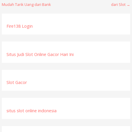
Mudah Tarik Uang dari Bank
dari Slot →
a
v
Fire138 Login
i
g
a
Situs Judi Slot Online Gacor Hari Ini
s
i
p
Slot Gacor
o
s
situs slot online indonesia