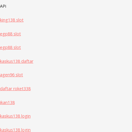
APi
king138 slot
egp88 slot
egp88 slot
kaskus138 daftar
agen96 slot
daftar roket338
ikan138
kaskus138 login
kaskus138 login