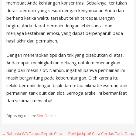
membuat Anda kehilangan konsentrasi. Sebaiknya, tentukan
durasi bermain yang sesuai dengan kenyamanan Anda dan
berhenti ketika waktu tersebut telah tercapai. Dengan
begitu, Anda dapat bermain dengan lebih santai dan
menjaga kestabilan emosi, yang dapat berpengaruh pada
hasil akhir dari permainan.
Dengan menerapkan tips dan trik yang disebutkan di atas,
Anda dapat meningkatkan peluang untuk memenangkan
uang dari mesin slot. Namun, ingatlah bahwa permainan ini
masih bergantung pada keberuntungan. Oleh karena itu,
selalu bermain dengan bijak dan tetap nikmati keseruan dari
permainan tarik duit dari slot. Semoga artikel ini bermanfaat
dan selamat mencoba!
Diposting dalam:
Slot Online
N
← Rahasia WD Tanpa Repot: Cara
Raih Jackpot! Cara Cerdas Tarik Dana