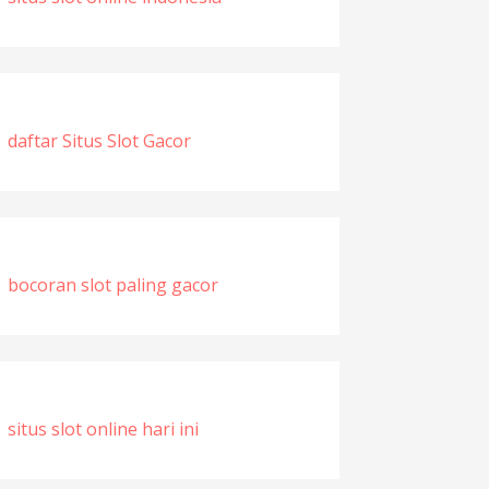
daftar Situs Slot Gacor
bocoran slot paling gacor
situs slot online hari ini