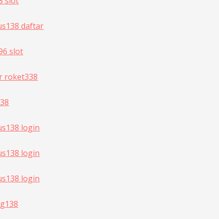
 slot
s138 daftar
6 slot
r roket338
138
s138 login
s138 login
s138 login
pg138