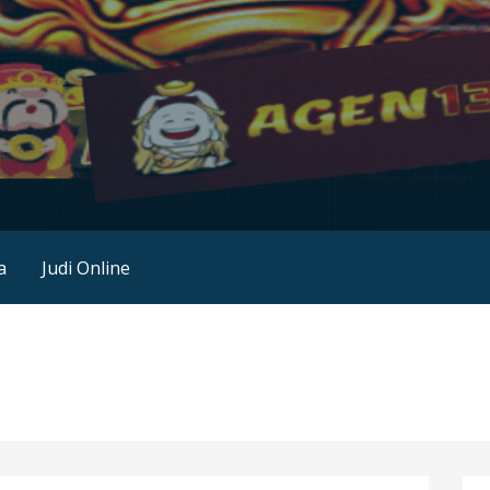
a
Judi Online