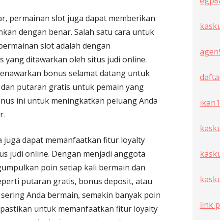
egp88
r, permainan slot juga dapat memberikan
kasku
inkan dengan benar. Salah satu cara untuk
ermainan slot adalah dengan
agen9
ang ditawarkan oleh situs judi online.
e menawarkan bonus selamat datang untuk
dafta
 dan putaran gratis untuk pemain yang
nus ini untuk meningkatkan peluang Anda
ikan
r.
kasku
juga dapat memanfaatkan fitur loyalty
us judi online. Dengan menjadi anggota
kasku
umpulkan poin setiap kali bermain dan
kasku
rti putaran gratis, bonus deposit, atau
n sering Anda bermain, semakin banyak poin
link 
 pastikan untuk memanfaatkan fitur loyalty