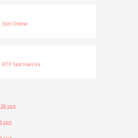
Slot Online
RTP Slot Hari Ini
38 slot
 slot