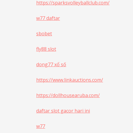
https://sparksvolleyballclub.com/
w77 daftar
sbobet
fly88 slot
dong77 xổ số
https://www.linkauctions.com/
https://dollhousearuba.com/
daftar slot gacor hari ini
w77