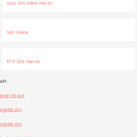
situs slot online hari ini
Slot Online
RTP Slot Hari Ini
APi
king138 slot
egp88 slot
egp88 slot