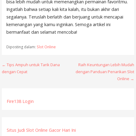
bisa lebih mudah untuk memenangkan permainan favoritmu.
Ingatlah bahwa setiap kali kita kalah, itu bukan akhir dari
segalanya. Teruslah berlatih dan berjuang untuk mencapai
kemenangan yang kamu inginkan. Semoga artikel ini
bermanfaat dan selamat mencoba!
Diposting dalam:
Slot Online
N
← Tips Ampuh untuk Tarik Dana
Raih Keuntungan Lebih Mudah
dengan Cepat
dengan Panduan Penarikan Slot
a
Online →
v
i
Fire138 Login
g
a
s
Situs Judi Slot Online Gacor Hari Ini