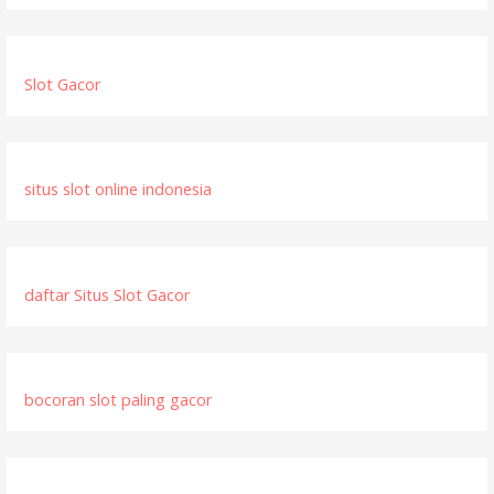
i
p
Slot Gacor
o
s
situs slot online indonesia
daftar Situs Slot Gacor
bocoran slot paling gacor