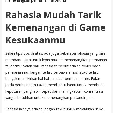
memenangkan permainan favoritmu.
Rahasia Mudah Tarik
Kemenangan di Game
Kesukaanmu
Selain tips-tips di atas, ada juga beberapa rahasia yang bisa
membantu kita untuk lebih mudah memenangkan permainan
favoritmu. Salah satu rahasia tersebut adalah fokus pada
permainanmu. Jangan terlalu terbawa emosi atau terlalu
banyak memikirkan hal-hal lain saat bermain game. Fokus
pada permainanmu akan membantu kamu untuk membuat
keputusan yang lebih tepat dan meningkatkan konsentrasi
yang dibutuhkan untuk memenangkan pertandingan.
Rahasia lainnya adalah jangan takut untuk melakukan risiko.