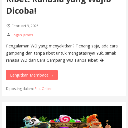
Dicoba!
Februari 9, 2025
Logan James
Pengalaman WD yang menyakitkan? Tenang saja, ada cara
gampang dan tanpa ribet untuk mengatasinya! Yuk, simak
rahasia WD dari Cara Gampang WD Tanpa Ribet! �
Lanjutkan Membaca →
Diposting dalam:
Slot Online