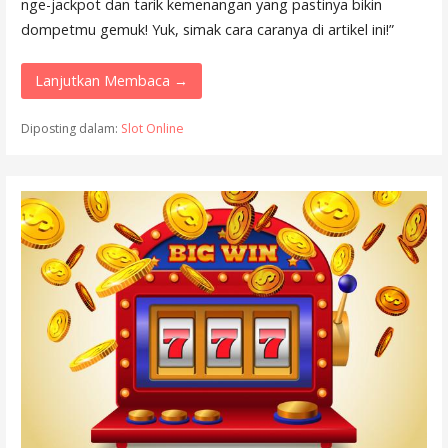
nge-jackpot dan tarik kemenangan yang pastinya bikin
dompetmu gemuk! Yuk, simak cara caranya di artikel ini!”
Lanjutkan Membaca →
Diposting dalam:
Slot Online