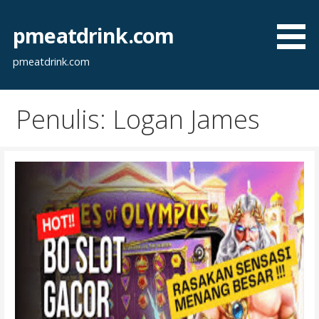
L
a
pmeatdrink.com
n
g
pmeatdrink.com
s
u
Penulis: Logan James
n
g
k
e
k
o
n
t
e
n