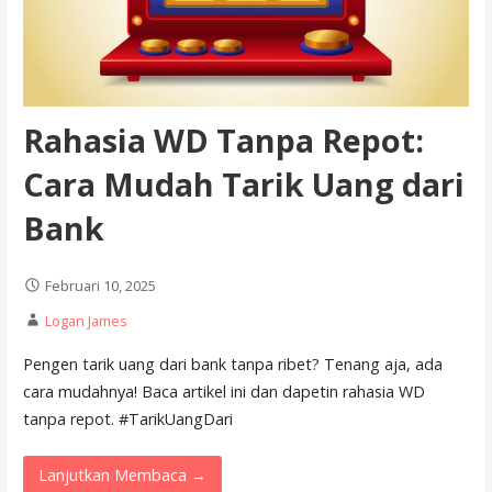
Rahasia WD Tanpa Repot:
Cara Mudah Tarik Uang dari
Bank
Februari 10, 2025
Logan James
Pengen tarik uang dari bank tanpa ribet? Tenang aja, ada
cara mudahnya! Baca artikel ini dan dapetin rahasia WD
tanpa repot. #TarikUangDari
Lanjutkan Membaca →