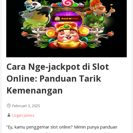
Cara Nge-jackpot di Slot
Online: Panduan Tarik
Kemenangan
Februari 3, 2025
Logan James
“Ey, kamu penggemar slot online? Mimin punya panduan