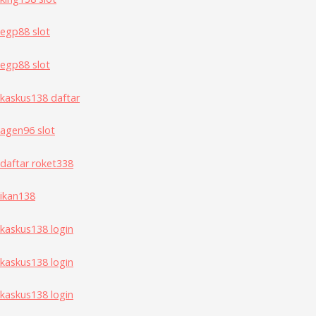
egp88 slot
egp88 slot
kaskus138 daftar
agen96 slot
daftar roket338
ikan138
kaskus138 login
kaskus138 login
kaskus138 login