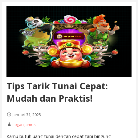
Tips Tarik Tunai Cepat:
Mudah dan Praktis!
Januari 31, 2025
Logan James
Kamu butuh uang tunai dengan cepat tapi bingung